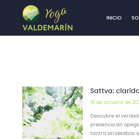
Ir
al
INICIO
SO
contenido
Sattva: clarida
16 de octubre de 20
Descubre el verdader
presencia sin apego.
tantra sin idealizar 