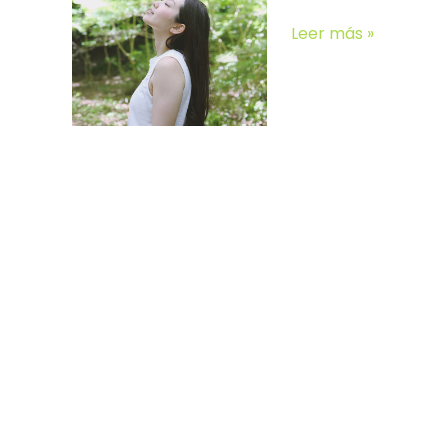
Sattva:
Leer más »
claridad
sin
rigidez