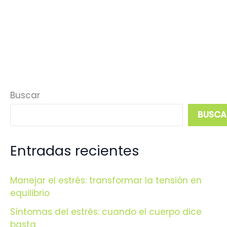
del
estrés:
cuando
el
cuerpo
dice
Buscar
basta
BUSCA
Entradas recientes
Manejar el estrés: transformar la tensión en
equilibrio
Síntomas del estrés: cuando el cuerpo dice
basta